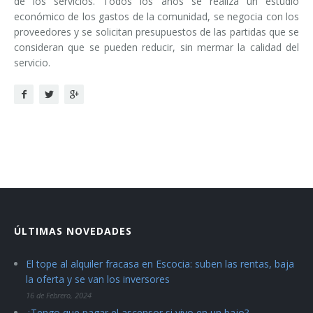
de los servicios. Todos los años se realiza un estudio
económico de los gastos de la comunidad, se negocia con los
proveedores y se solicitan presupuestos de las partidas que se
consideran que se pueden reducir, sin mermar la calidad del
servicio.
ÚLTIMAS NOVEDADES
El tope al alquiler fracasa en Escocia: suben las rentas, baja
la oferta y se van los inversores
16 de Febrero, 2024
¿Tengo que pagar el ascensor si vivo en un bajo?