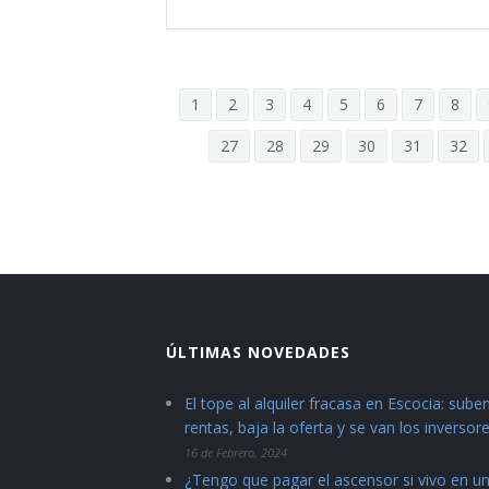
1
2
3
4
5
6
7
8
27
28
29
30
31
32
ÚLTIMAS NOVEDADES
El tope al alquiler fracasa en Escocia: suben
rentas, baja la oferta y se van los inversor
16 de Febrero, 2024
¿Tengo que pagar el ascensor si vivo en u