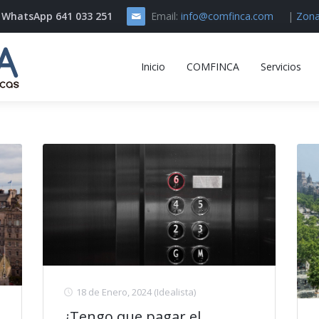
// WhatsApp 641 033 251
Email:
info@comfinca.com
|
Zona
Inicio
COMFINCA
Servicios
18 de Enero, 2024
(Idealista)
¿Tengo que pagar el