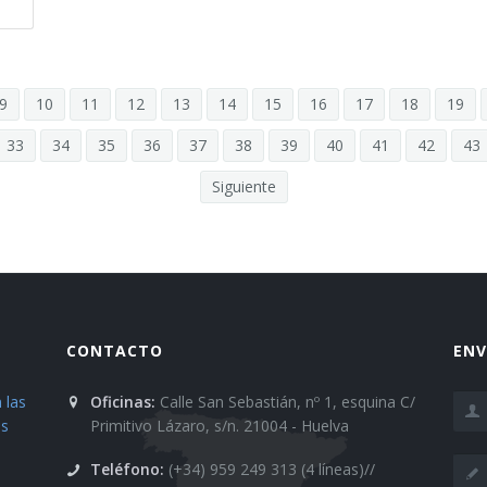
9
10
11
12
13
14
15
16
17
18
19
33
34
35
36
37
38
39
40
41
42
43
Siguiente
CONTACTO
ENV
 las
Oficinas:
Calle San Sebastián, nº 1, esquina C/
es
Primitivo Lázaro, s/n. 21004 - Huelva
Teléfono:
(+34) 959 249 313 (4 líneas)//
n