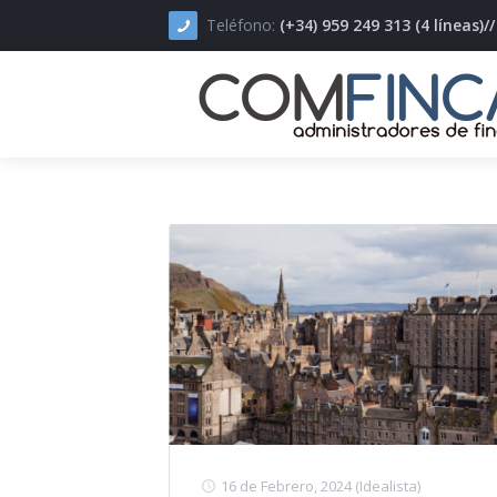
Teléfono:
(+34) 959 249 313 (4 líneas)
Inicio
COMFINCA
Servicios
Novedades
Presupuesto
Contacto
16 de Febrero, 2024
(Idealista)